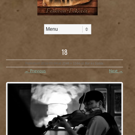
Skip to content
Menu
18
Published
2016-03-04
at
2048 × 1366
in
Bor és Szóda
.
← Previous
Next →